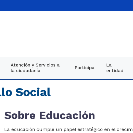
Atención y Servicios a
La
Participa
la ciudadanía
entidad
Decreto único reglament
Información g
Noti
lo Social
26 de mayo 2015
Equipo directi
Imá
Proyectos de normativid
Direcciones
Publ
Sobre Educación
Normatividad
Oferta institu
Vide
Leyes Plan Nacional de D
​​​​​​​La educación cumple un papel estratégico en el crec
estructura DNP