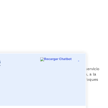
-
educación como un derecho de la persona y un servicio
e busca el acceso al conocimiento, a la ciencia, a la
 su vez, se detallan otros aspectos como los enfoques