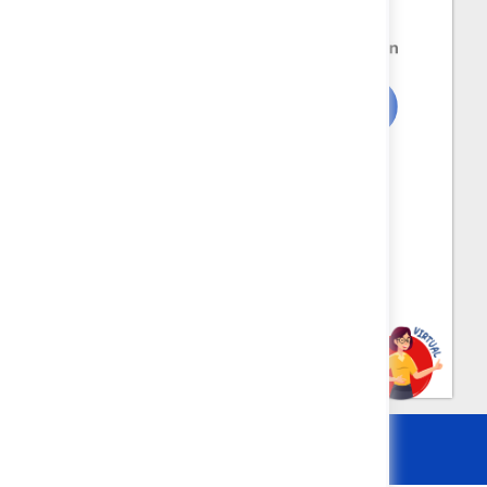
IA
@DNP_COLOMBIA
itio
Términos y políticas
Inicio de sesión