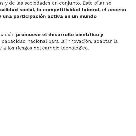
estión institucional
ast
 y de las sociedades en conjunto. Este pilar se
ilidad social, la competitividad laboral, el acceso
lías
egridad
ntos
 y una participación activa en un mundo
o SGR
eación y Desarrollo
ucación
promueve el desarrollo científico y
pectiva Jurídica
capacidad nacional para la innovación, adaptar la
e a los riesgos del cambio tecnológico.
alento humano
tín Jurídico