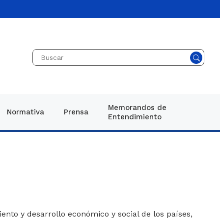
Memorandos de
Normativa
Prensa
Entendimiento
ario 1082 de
eneral
cias
vo
genes
ad
icaciones
cional
os
esarrollo y
imiento y desarrollo económico y social de los países,