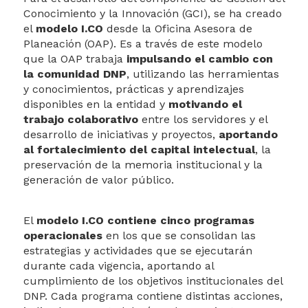
Conoce los laboratorios de aprendizaje
Transparencia y acceso a la
Conocimiento y la Innovación (GCI), se ha creado
información pública
el
modelo I.CO
desde la Oficina Asesora de
Planeación (OAP). Es a través de este modelo
que la OAP trabaja
impulsando el cambio con
la comunidad DNP
, utilizando las herramientas
y conocimientos, prácticas y aprendizajes
disponibles en la entidad y
motivando el
trabajo colaborativo
entre los servidores y el
desarrollo de iniciativas y proyectos,
aportando
al fortalecimiento del capital intelectual
, la
preservación de la memoria institucional y la
generación de valor público.​
El
modelo I.CO contiene cinco programas
operacionales
en los que se consolidan las
estrategias y actividades que se ejecutarán
durante cada vigencia, aportando al
cumplimiento de los objetivos institucionales del
DNP. Cada programa contiene distintas acciones,
Atención y Servicios a la