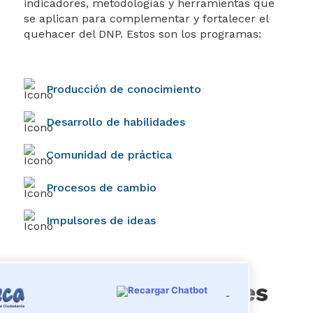
indicadores, metodologías y herramientas que
ciudadanía
se aplican para complementar y fortalecer el
quehacer del DNP. Estos son los programas:​
Producción de conocimiento
Desarrollo de habilidades​
Comunidad de práctica
Procesos de cambio
Impulsores de ideas
Conoce los informes
Participa
-