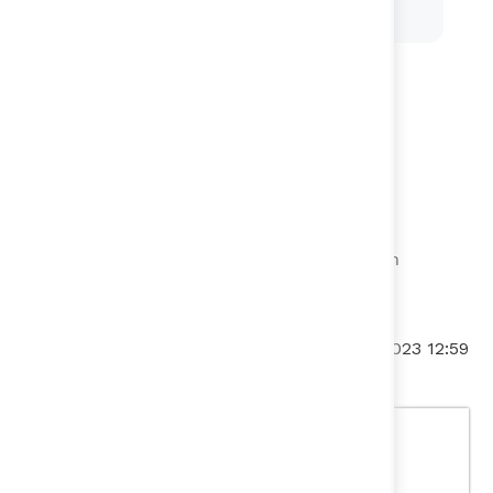
necesidades
Pódcast
Eventos
Planeación y Desarrollo
Prospectiva Jurídica
Ver otros contenidos
Boletín Jurídico
Fecha de actualización:
30/01/2023 12:59
Memorandos de
Entendimiento
Departamento Nacional de
Planeación