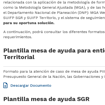
Planeación y g
Pódc
relacionada con la aplicación de la metodología de for
como la Metodología General Ajustada (MGA), y de las he
Sistema General de Rega
Código de int
Eve
el Departamento Nacional de Planeación (DNP): MGA Web,
SUIFP SGR y SUIFP Territorio, y el sistema de seguimien
Decreto único comentad
Organigrama
Plan
para su oportuna solución.
Contratación
Pros
A continuación, podrá consultar los diferentes formatos
requerimientos.
Gestión del t
Bole
Plantilla mesa de ayuda para ent
Territorial​​​
Formato para la atención de caso de mesa de ayuda PIIP 
Presupuesto General de la Nación, las Gobernaciones y 
Descargar Documento
Plantilla mesa de ayuda SGR