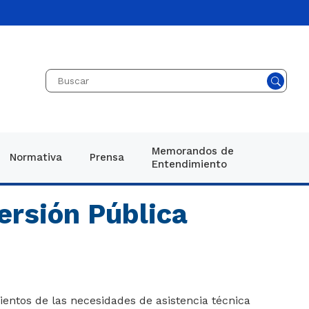
Memorandos de
Normativa
Prensa
Entendimiento
ario 1082 de
eneral
cias
ersión Pública
vo
genes
ad
icaciones
cional
os
esarrollo y
querimientos de las necesidades de asistencia técnica