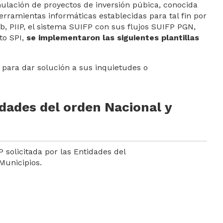
estión institucional
ast
mulación de proyectos de inversión púbica, conocida
rramientas informáticas establecidas para tal fin por
lías
egridad
ntos
 PIIP, el sistema SUIFP con sus flujos SUIFP PGN,
to SPI,
se implementaron las siguientes plantillas
o SGR
eación y Desarrollo
pectiva Jurídica
 para dar solución a sus inquietudes o
alento humano
tín Jurídico
idades del orden Nacional y
solicitada por las Entidades del
Municipios.