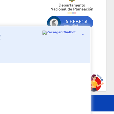
-
IA
@DNP_COLOMBIA
itio
Términos y políticas
Inicio de sesión