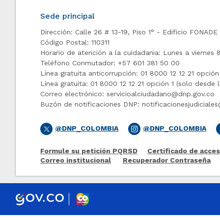
Sede principal
Dirección: Calle 26 # 13-19, Piso 1° - Edificio FONADE
Código Postal: 110311
Horario de atención a la cuidadania: Lunes a viernes 
Teléfono Conmutador: +57 601 381 50 00
Línea gratuita anticorrupción: 01 8000 12 12 21 opción 2 
Línea gratuita: 01 8000 12 12 21 opción 1 (solo ​desde lí
Correo electrónico:
servicioalciudadano@dnp.gov.co
Buzón de notificaciones DNP:
notificacionesjudicial
@DNP_COLOMBIA
@DNP_COLOMBIA
Formule su petición PQRSD
Certificado de acces
Correo institucional
Recuperador Contraseña