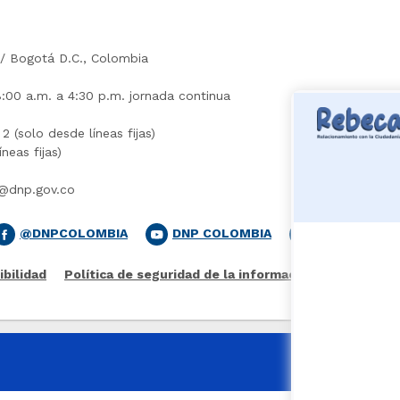
​ / Bogotá D.C., Colombia
8:00 a.m. a 4:30 p.m. jornada continua
(solo ​desde líneas fijas​)​
neas fijas)
es@dnp.gov.co
@DNPCOLOMBIA
DNP COLOMBIA
DNP COLOMB
ibilidad
Política de seguridad de la información​
Mapa del s