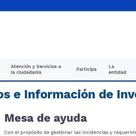
Atención y Servicios a
La
Participa
la ciudadanía
entidad
Decreto único reglament
Información g
Noti
os e Información de Inv
26 de mayo 2015
Equipo directi
Imá
Proyectos de normativid
Direcciones
Publ
Mesa de ayuda
Normatividad
Oferta institu
Vide
Leyes Plan Nacional de D
​​​​​​​​​​​​​Con el propósito de gestionar las incidencias y re
estructura DNP