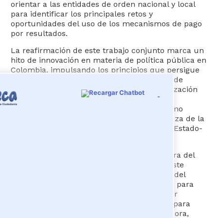
Atención y Servicios a la
orientar a las entidades de orden nacional y local
ciudadanía
para identificar los principales retos y
oportunidades del uso de los mecanismos de pago
por resultados.
La reafirmación de este trabajo conjunto marca un
hito de innovación en materia de política pública en
Colombia, impulsando los principios que persigue
la Convergencia Regional del Plan Nacional de
Desarrollo 2022-2026, pues la institucionalización
-
de los mecanismos de pago por resultados
aportará al fortalecimiento institucional como
motor de cambio para recuperar la confianza de la
ciudadanía y el fortalecimiento del vínculo Estado-
ciudadanía.
Por su parte, María Paulina Gómez, directora del
Programa MAS, reafirmó la relevancia de este
esfuerzo conjunto para el país: “Los socios del
Programa MAS han trabajado durante años para
demostrar que los mecanismos de Pago por
Resultados son una herramienta poderosa para
fortalecer la gestión pública innovadora. Ahora,