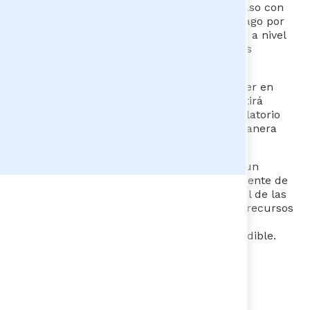
junto al DNP, estamos dando el siguiente paso con
el desarrollo de la Estrategia Nacional de Pago por
Resultados, con el fin de llevar este modelo a nivel
nacional y fortalecer su impacto en diversos
sectores".
Además, se explorará la necesidad de poner en
marcha un sandbox regulatorio que permitirá
determinar si existen barreras de tipo regulatorio
Participa
para implementar estos mecanismos de manera
más efectiva.
Con esta iniciativa, Colombia avanza hacia un
modelo más eficiente, innovador y transparente de
gestión pública, que prioriza el impacto real de las
políticas y programas, asegurando que los recursos
se destinen a proyectos costo-efectivos y
transparentes que generen un impacto medible.​
Transparencia
;
Eficiencia del gasto
;
Pago por Resultado: Gestión Pública