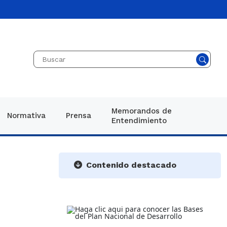
Memorandos de
Normativa
Prensa
Entendimiento
ario 1082 de
eneral
cias
​​​​​​​​​​​Contenido destacado​​​​​
vo
genes
ad
icaciones
cional
os
esarrollo y