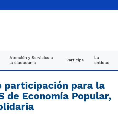
Atención y Servicios a
La
Participa
la ciudadanía
entidad
Decreto único reglament
Información g
Noti
26 de mayo 2015
 participación para la
Equipo directi
Imá
Proyectos de normativid
S de Economía Popular,
Direcciones
Publ
olidaria
Normatividad
Oferta institu
Vide
Leyes Plan Nacional de D
estructura DNP