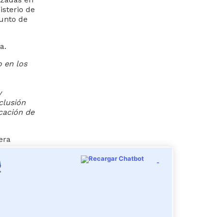
isterio de
punto de
a.
 en los
y
clusión
icación de
era
-
on una