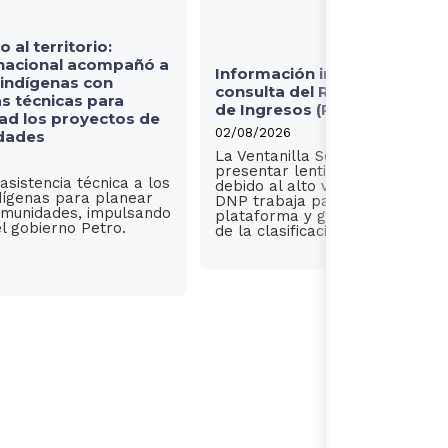
o al territorio:
nacional acompañó a
Información importante sobr
 indígenas con
consulta del Registro Univer
s técnicas para
de Ingresos (RUI)
dad los proyectos de
02/08/2026
dades
La Ventanilla Social puede
presentar lentitud o intermiten
asistencia técnica a los
debido al alto volumen de visita
ndígenas para planear
DNP trabaja para estabilizar la
comunidades, impulsando
plataforma y garantizar la con
l gobierno Petro.
de la clasificación en el RUI.