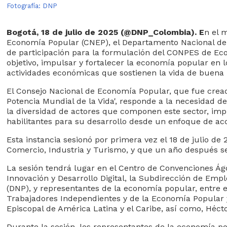
​Fo​tografía: DNP
​​Bogotá, 18 de julio de 2025 (@DNP_Colombia)
. E
n el 
Economía Popular (CNEP), el Departamento Nacional de P
de participación para la formulación del CONPES de Eco
objetivo, impulsar y fortalecer la economía popular en 
actividades económicas que sostienen la vida de buena 
El Consejo Nacional de Economía Popular, que fue creado
Potencia Mundial de la Vida', responde a la necesidad de 
la diversidad de actores que componen este sector, imp
habilitantes para su desarrollo desde un enfoque de ac
Esta instancia sesionó por primera vez el 18 de julio d
Comercio, Industria y Turismo, y que un año después se
La sesión tendrá lugar en el Centro de Convenciones Ágo
I
nnovación y Desarrollo Digital, la Subdirección de Emp
(DNP), y representantes de la economía popular, entre e
Trabajadores Independientes y de la Economía Popular 
Episcopal de América Latina y el Caribe, así como, Héct
Durante la sesión, los representantes de la economía p