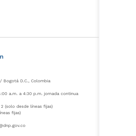
ón
​ / Bogotá D.C., Colombia
8:00 a.m. a 4:30 p.m. jornada continua
(solo ​desde líneas fijas​)​
neas fijas)
es@dnp.gov.co