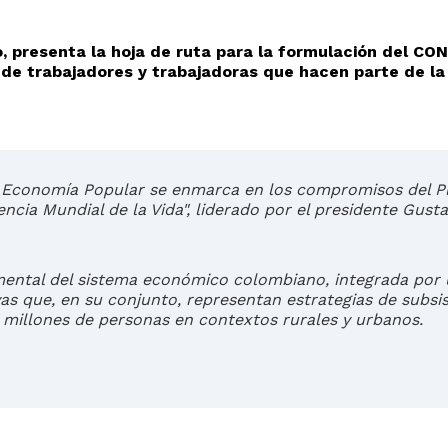
Planeación y g
Pódc
Sistema General de Rega
Código de int
Eve
 presenta la hoja de ruta para la formulación del CO
s de trabajadores y trabajadoras que hacen parte de la
Decreto único comentad
Organigrama
Plan
Contratación
Pros
Gestión del t
Bole
de Economía Popular se enmarca en los compromisos del P
cia Mundial de la Vida", liderado por el presidente Gust
ental del sistema económico colombiano, integrada por
as que, en su conjunto, representan estrategias de subsis
 millones de personas en contextos rurales y urbanos.​