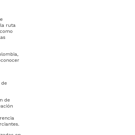
de
la ruta
e como
las
ombia,​​
reconocer
 de
ón de
eación
rencia
rciantes.
izadas en