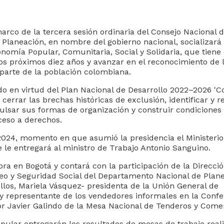
marco de la tercera sesión ordinaria del Consejo Nacional 
laneación, en nombre del gobierno nacional, socializará 
nomía Popular, Comunitaria, Social y Solidaria, que tien
los próximos diez años y avanzar en el reconocimiento de 
parte de la población colombiana.
 en virtud del Plan Nacional de Desarrollo 2022–2026 'Col
cerrar las brechas históricas de exclusión, identificar y 
ulsar sus formas de organización y construir condiciones
ceso a derechos.
e 2024, momento en que asumió la presidencia el Ministerio
 le entregará al ministro de Trabajo Antonio Sanguino.
ra en Bogotá y contará con la participación de la Direcci
leo y Seguridad Social del Departamento Nacional de Plan
llos, Mariela Vásquez- presidenta de la Unión General de
y representante de los vendedores informales en la Confe
or Javier Galindo de la Mesa Nacional de Tenderos y Come
opular entregarán los resultados de mesas de trabajo real