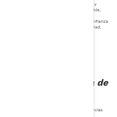
Áreas de Conocimiento: Diseño sostenible y
ecodiseño, producción y consumo sostenible,
economía circular y upcyling, gerencia de
proyectos ​sostenibles, construcción de confianza
y colaboración en proyectos de sostenibilidad.
Santiago Amador
-
Director IBO el
Laboratorio de
Innovación Pública de
Bogotá
Magister en Administración Pública de la
Universidad de Harvard y Magister de Ciencias
Sociales del Internet de la Universidad de