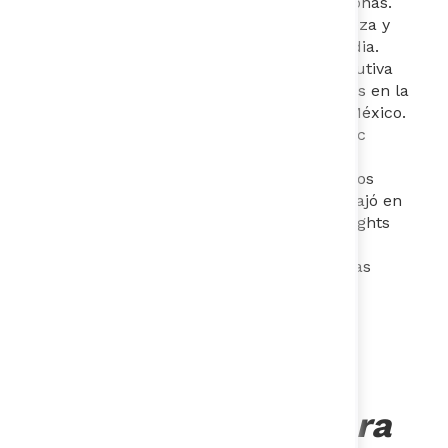
políticas eficaces y centradas en las personas.
Ha sido asesora en bienestar social, pobreza y
emprendimiento social en México y Tailandia.
Antes de BIT, trabajó como Directora Ejecutiva
de Cultura de Movilidad y Comunicaciones en la
Secretaría de Movilidad de la Ciudad de México.
Tiene un MPP de la Harris School of Public
Policy de la Universidad de Chicago, una
Licenciatura en Ciencias Políticas y Asuntos
Internacionales del CIDE de México y trabajó en
investigación aplicada en el Behaviora Insights
and Parenting Lab de Chicago y en el
Laboratorio Nacional de México de Políticas
Públicas.
Alejandra Fierro
Valbuena
-
Directora