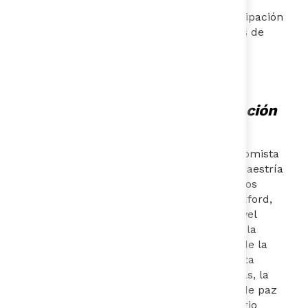
con amplia acción en la eficiencia de la
administración pública distrital y la participación
ciudadana. Es escritora y tiene siete libros de
poesía publicados en su país.​
Ángela Anzola -
CEO de Fundación
PLAN
CEO de Fundación PLAN. Politóloga, economista
y filósofa de la Universidad de York, con Maestría
en Políticas Públicas y Maestría en Estudios
Latinoamericanos de la Universidad de Oxford,
se ha desempeñado en varios cargos a nivel
nacional y distrital trabajando en favor de la
equidad y la paz. Fue secretaria Distrital de la
Mujer de la Alcaldía Mayor de Bogotá y Alta
Consejera para los Derechos de la Víctimas, la
Paz y Reconciliación. Durante el proceso de paz
fue Asesora del Negociador Plenipotenciario