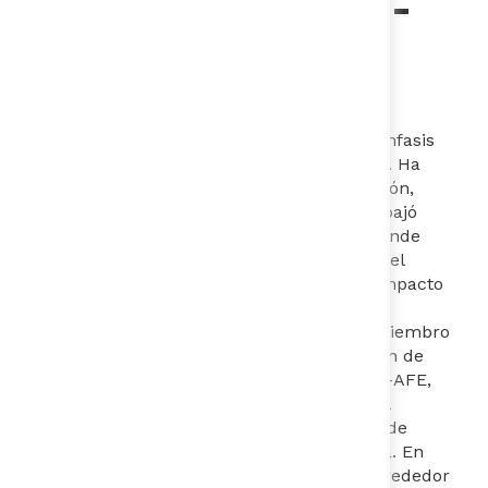
Daniel Uribe Parra
-
Director Ejecutivo
Fundación Corona
Es ingeniero industrial de profesión con énfasis
en organizaciones y finanzas corporativas. Ha
trabajado en Betainvest –Banca de Inversión,
como analista de banca de inversión. Trabajó
como Asociado en Endeavor Colombia, donde
diseñó y ejecutó planes estratégicos para el
crecimiento de Emprendedores de Alto Impacto
en industrias como: educación,
telecomunicaciones y biotecnología. Es miembro
de las juntas directivas como la Asociación de
Fundaciones Familiares y Empresariales –AFE,
Así Vamos en Salud, Corporación National
Advisory Board Colombia –NAB Inversión de
Impacto y de Transparencia por Colombia. En
los últimos años ha liderado la agenda alrededor