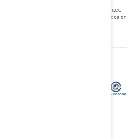
de la Inversión de impacto y la innovación
financiera, liderando programas como Sibs.CO
en Colombia y la Red de Pago Por Resultados en
América Latina.​
Organiza:​​​​​