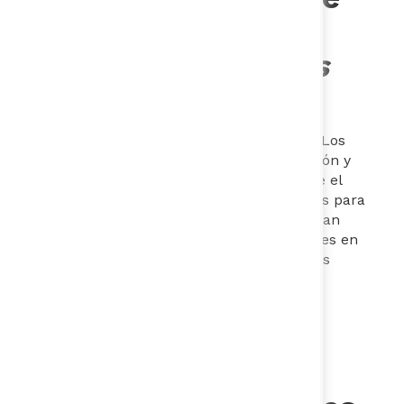
García
-
ARD/DIS
Universidad De Los
Andes
Profesora de Diseño de la Universidad de Los
Andes, con experiencia en la estructuración y
ejecución de proyectos estratégicos desde el
diseño participativo y el diseño de servicios para
el sector público. Sus contribuciones se han
enfocado en entender las prá​cticas sociales en
contextos complejos a través de diferentes
herramientas de diseño centrado en las
personas para proponer soluciones
que generen valor.