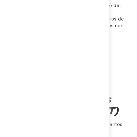
Dirección de Justicia Seguridad y Gobierno del
DNP. Cuenta con más de diez años de
experiencia en el sector público y en centros de
investigación, liderando temas relacionados con
DDHH, paz, democracia y participación
ciudadana, política migratoria, seguridad
ciudadana y convivencia​. ​
Mayra Cabrera
-
Asesora del
Participa
Behavioral insigths
team Américas (BIT)
Ha trabajado en la aplicación de conocimientos
conductuales para generar y comunicar