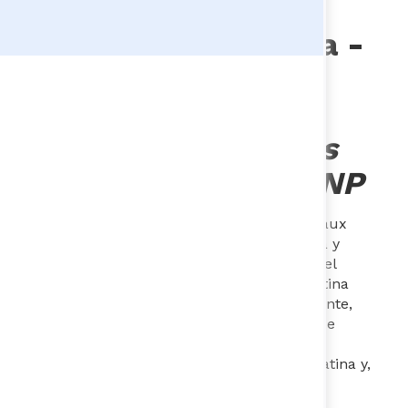
Lina Marí​a Valencia​​​​
-
Director​a de la
Dirección de
Gobierno, Derechos
Humanos y Paz -DNP
Internacionalista de la Universidad Bordeaux
Montaigne, especialista en Ciencia Política y
magíster en Estudios Latinoamericanos del
Instituto de Altos Estudios de América Latina
(IHEAL) de la Sorbona, en París. Previamente,
coordinó la implementación del sistema de
indicadores estandarizados de Seguridad
Ciudadana en varios países de América Latina y,
más recientemente, se desempeñó como
coordinadora del Grupo de Gobierno de la