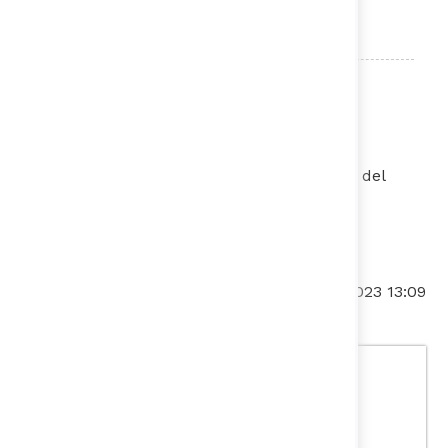
​Apoya:​​​​​​​
Fecha de actualización:
30/11/2023 13:09
Departamento Nacional de
Planeación