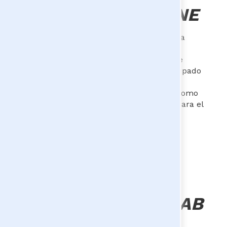
(DIRPEN) en el DANE
Economía y Negocios Internacionales de la
Universidad ICESI y Máster en Ciencias
Económicas de la Universidad Nacional de
Colombia, en su experiencia laboral a ocupado
diferentes cargos en el Departamento
Administrativo Nacional de Estadística y como
contratista en la Asociación Colombiana para el
Avance de la Ciencia.
Sara Anés
-
Coordinadora de
Programación LAAAB
(Laboratorio de