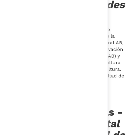
de la Red de Ciudades
Cómo Vamos
Antropóloga y doctora en Filosofía. Ha sido
directora del Laboratorio de Innovación de la
Procuraduría General de la Nación, ProcuraLAB,
líder de proyectos del Laboratorio de Innovación
de la Secretaría Distrital de Gobierno (GoLAB) y
enlace misional de la Subsecretaría de Cultura
Ciudadana de la Secretaría Distrital de Cultura.
Docente de Innovación Pública de la Facultad de
Economía de la Universidad de los Andes. ​
Ana Mercedes Vivas
-
Directora LABCapital