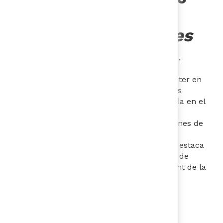
Entendimiento
Díaz
-
Directora
General de Valientes
Es Licenciada en Humanidades y Derecho,
especializada en Organizaciones,
Responsabilidad Social y Desarrollo, y Máster en
Políticas Públicas de la Universidad de Los
Andes. Con casi una década de experiencia en el
sector público y privado de Colombia, ha
dedicado su carrera a combatir los crímenes de
explotación sexual comercial y trata de
personas. En la actualidad, Katherine se destaca
como Investigadora Asociada en el centro de
investigación IMAGINA y el centro Childlight de la
Universidad de Edimburgo.